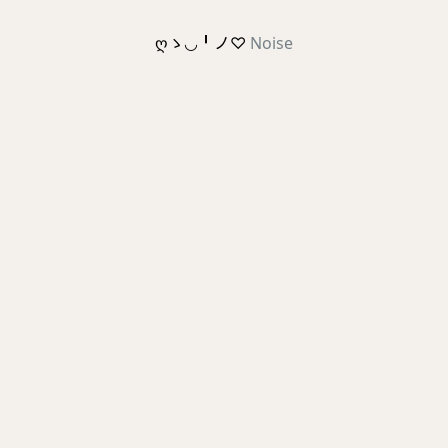
ღゝ◡╹ノ♡
Noise