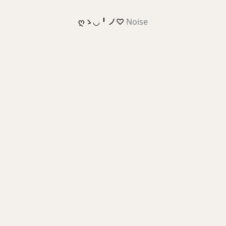
ღゝ◡╹ノ♡
Noise