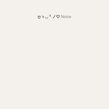
ღゝ◡╹ノ♡
Noise