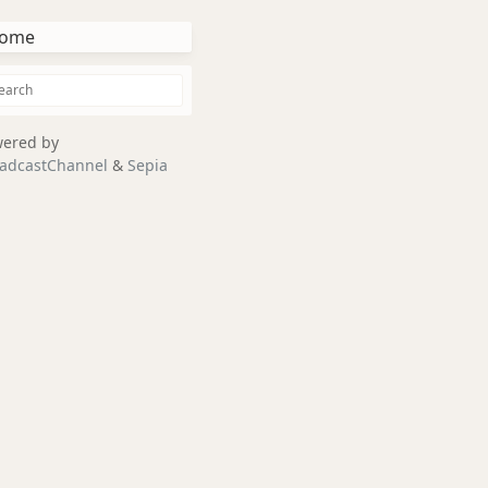
ome
ered by
adcastChannel
&
Sepia