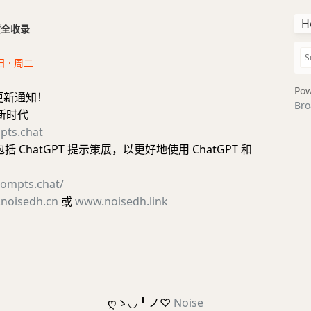
H
干货全收录
日 · 周二
Pow
更新通知！
Bro
I新时代
pts.chat
括 ChatGPT 提示策展，以更好地使用 ChatGPT 和
。
rompts.chat/
noisedh.cn
或
www.noisedh.link
ღゝ◡╹ノ♡
Noise