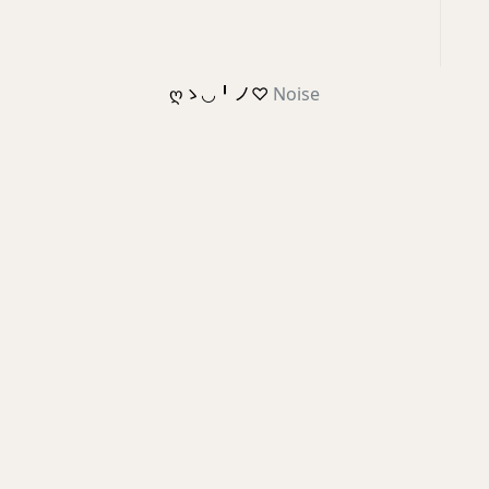
ღゝ◡╹ノ♡
Noise