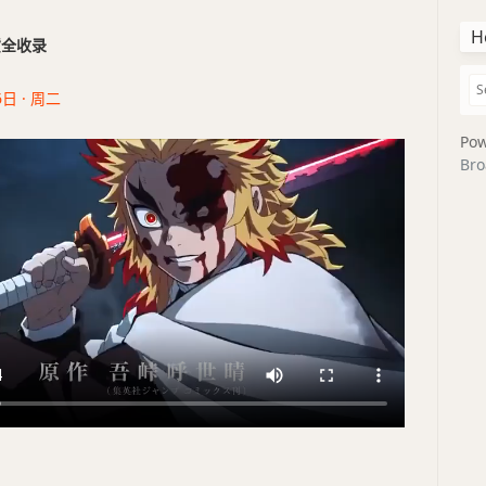
H
干货全收录
6日 · 周二
Pow
Bro