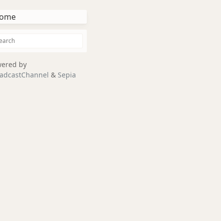
ome
ered by
adcastChannel
&
Sepia