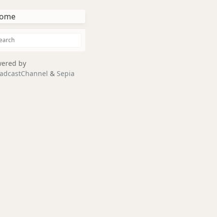
ome
ered by
adcastChannel
&
Sepia