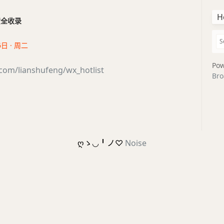
H
干货全收录
6日 · 周二
Pow
.com/lianshufeng/wx_hotlist
Bro
ღゝ◡╹ノ♡
Noise