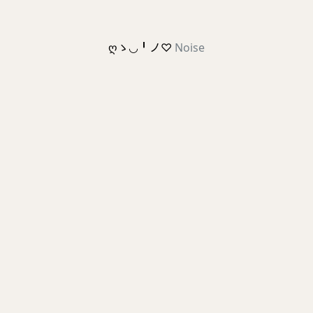
ღゝ◡╹ノ♡
Noise