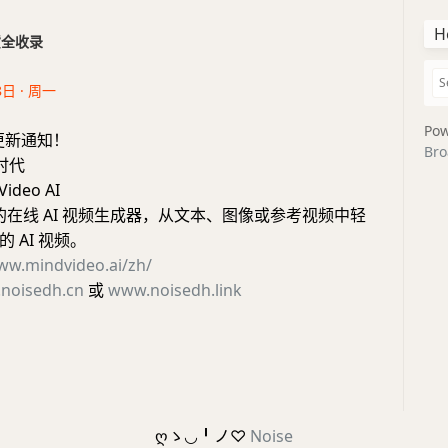
H
干货全收录
8日 · 周一
Pow
更新通知！
Bro
新时代
ideo AI
的在线 AI 视频生成器，从文本、图像或参考视频中轻
 AI 视频。
ww.mindvideo.ai/zh/
noisedh.cn
或
www.noisedh.link
ღゝ◡╹ノ♡
Noise