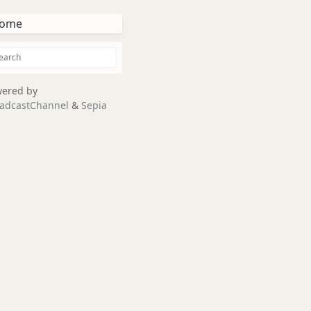
ome
ered by
adcastChannel
&
Sepia