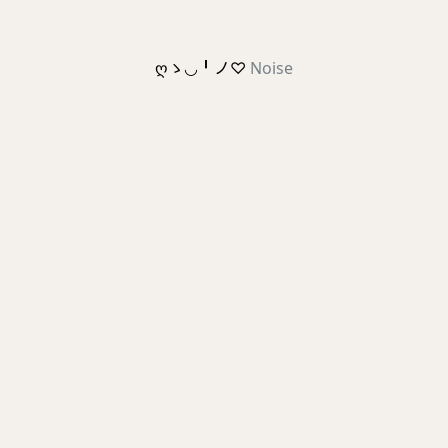
ღゝ◡╹ノ♡
Noise