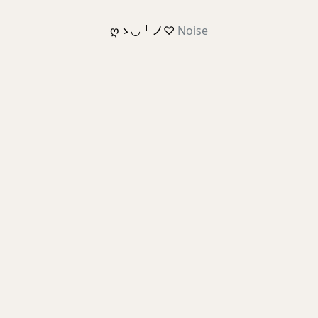
ღゝ◡╹ノ♡
Noise