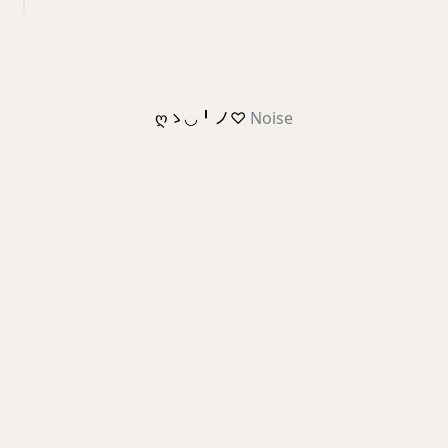
ღゝ◡╹ノ♡
Noise