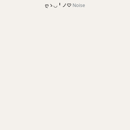
ღゝ◡╹ノ♡
Noise