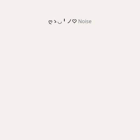
ღゝ◡╹ノ♡
Noise