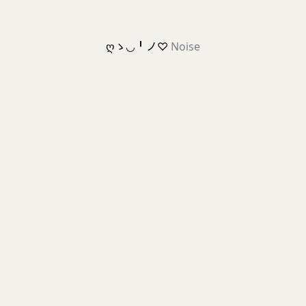
ღゝ◡╹ノ♡
Noise