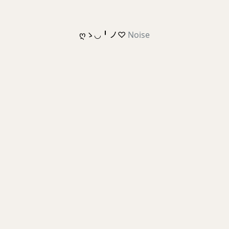
ღゝ◡╹ノ♡
Noise