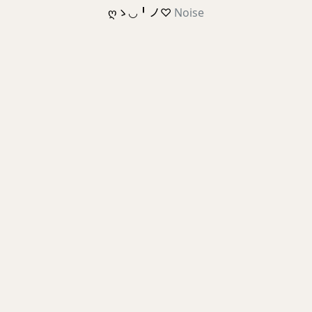
ღゝ◡╹ノ♡
Noise