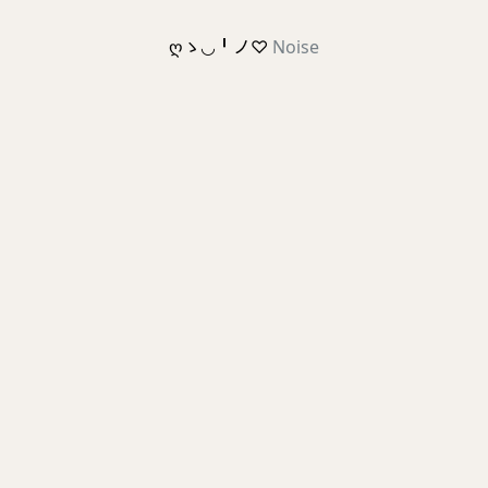
ღゝ◡╹ノ♡
Noise