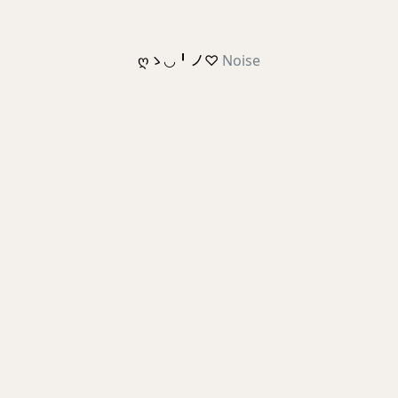
ღゝ◡╹ノ♡
Noise