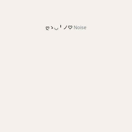
ღゝ◡╹ノ♡
Noise