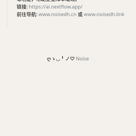
链接:
https://ai.nextflow.app/
前往导航:
www.noisedh.cn
或
www.noisedh.link
ღゝ◡╹ノ♡
Noise