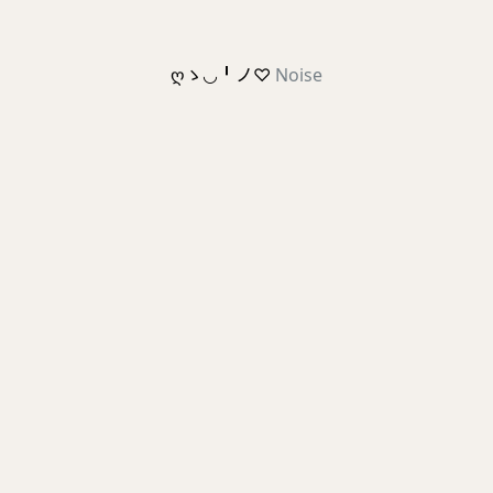
ღゝ◡╹ノ♡
Noise