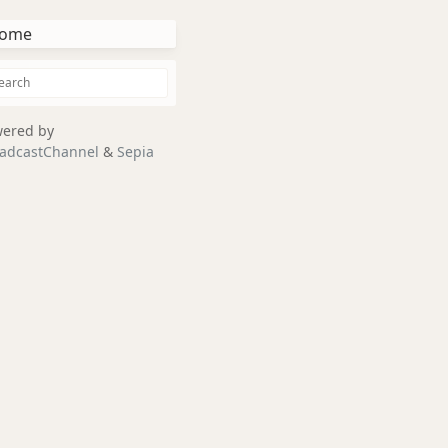
ome
ered by
adcastChannel
&
Sepia