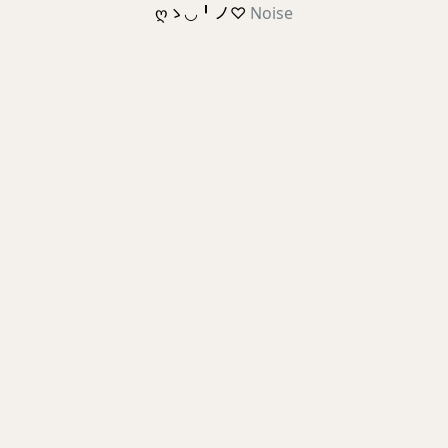
ღゝ◡╹ノ♡
Noise