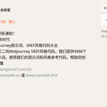
H
干货全收录
15日 · 周三
Pow
更新通知！
Bro
I新时代
journey提示词、SREF风格代码大全
二的Midjourney SREF风格代码，我们提供4968个
ey提示词。使用我们的提示词和风格参考代码，帮助您创
像
promptsref.com/zh
noisedh.cn
或
www.noisedh.link