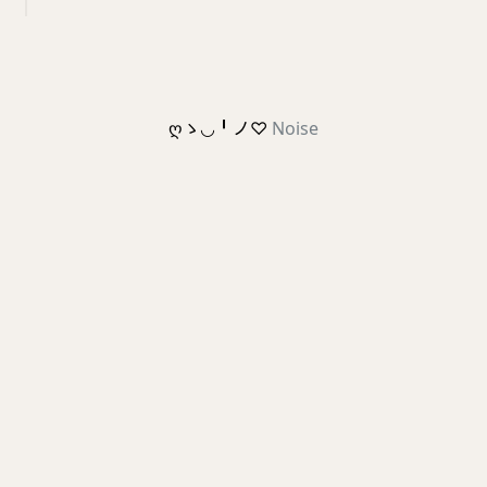
ღゝ◡╹ノ♡
Noise