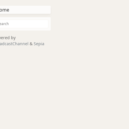
ome
ered by
adcastChannel
&
Sepia