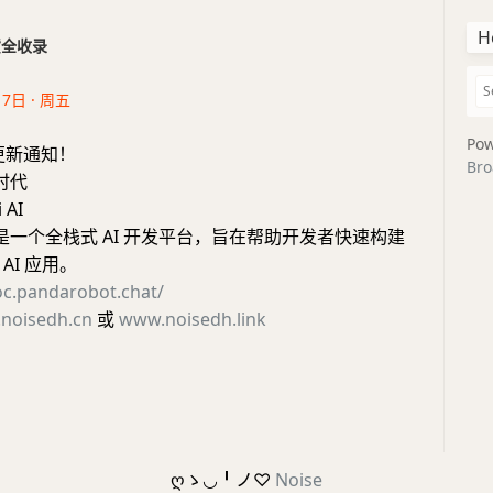
H
干货全收录
17日 · 周五
Pow
更新通知！
Bro
新时代
 AI
 AI 是一个全栈式 AI 开发平台，旨在帮助开发者快速构建
AI 应用。
oc.pandarobot.chat/
noisedh.cn
或
www.noisedh.link
ღゝ◡╹ノ♡
Noise