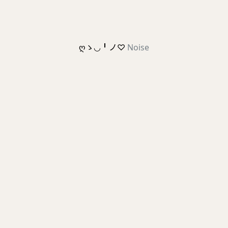
ღゝ◡╹ノ♡
Noise