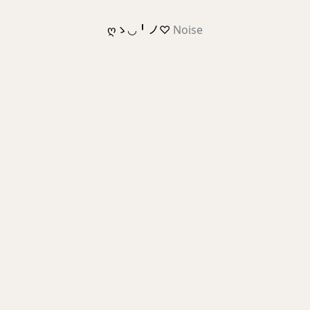
ღゝ◡╹ノ♡
Noise