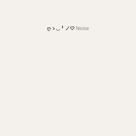
ღゝ◡╹ノ♡
Noise