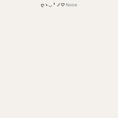
ღゝ◡╹ノ♡
Noise