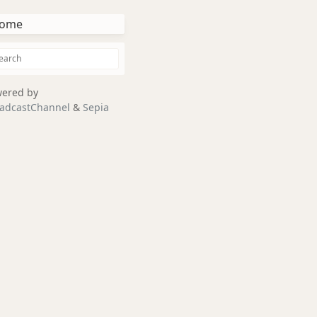
ome
ered by
adcastChannel
&
Sepia