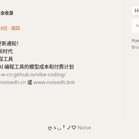
H
干货全收录
18日 · 周四
Pow
更新通知！
Bro
I新时代
编程工具
 AI 编程工具的模型成本和付费计划
c-w-cn.github.io/vibe-coding/
noisedh.cn
或
www.noisedh.link
ღゝ◡╹ノ♡
Noise