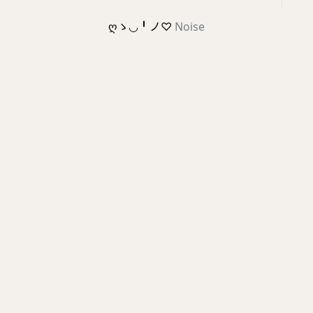
ღゝ◡╹ノ♡
Noise