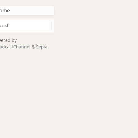
ome
ered by
adcastChannel
&
Sepia