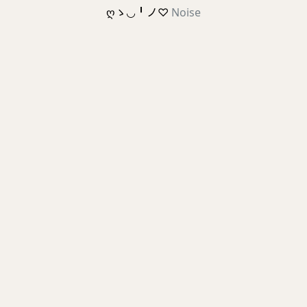
ღゝ◡╹ノ♡
Noise