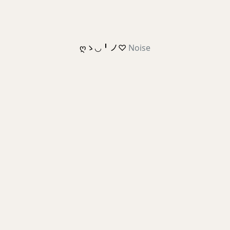
ღゝ◡╹ノ♡
Noise