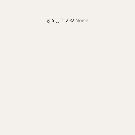
ღゝ◡╹ノ♡
Noise