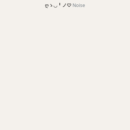
ღゝ◡╹ノ♡
Noise