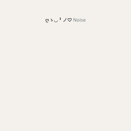
ღゝ◡╹ノ♡
Noise