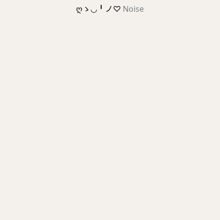
ღゝ◡╹ノ♡
Noise