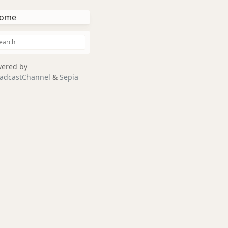
ome
ered by
adcastChannel
&
Sepia