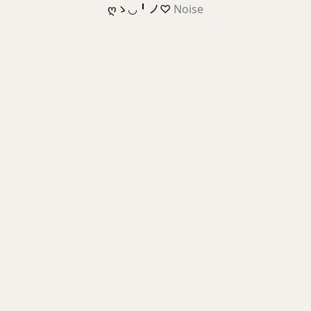
ღゝ◡╹ノ♡
Noise