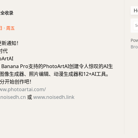
H
干货全收录
日 · 周五
Pow
更新通知！
Bro
新时代
ArtAI
 Banana Pro支持的PhotoArtAI创建令人惊叹的AI生
I图像生成器、照片编辑、动漫生成器和12+AI工具。
分开始创作吧！
www.photoartai.com/
noisedh.cn
或
www.noisedh.link