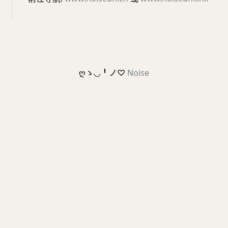
ღゝ◡╹ノ♡
Noise