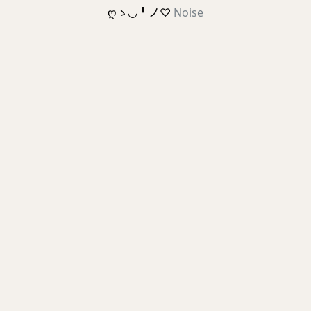
ღゝ◡╹ノ♡
Noise