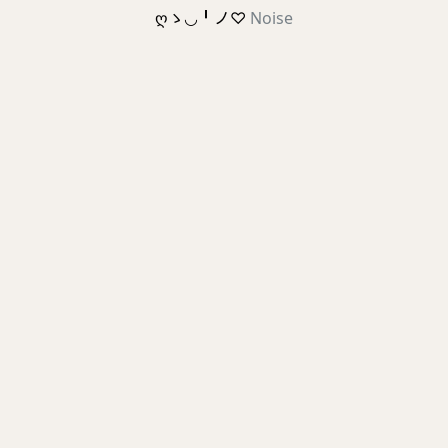
ღゝ◡╹ノ♡
Noise