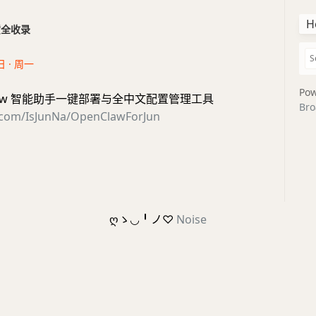
H
干货全收录
日 · 周一
Pow
Claw 智能助手一键部署与全中文配置管理工具
Bro
b.com/IsJunNa/OpenClawForJun
ღゝ◡╹ノ♡
Noise