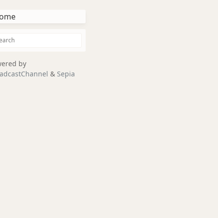
ome
ered by
adcastChannel
&
Sepia