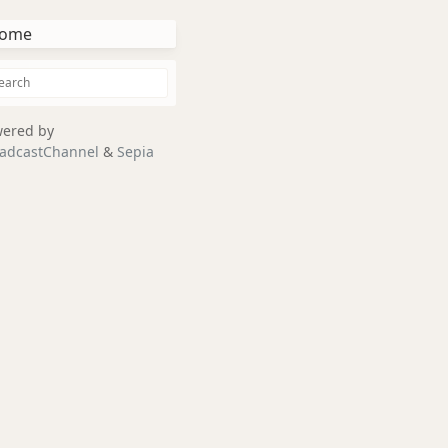
ome
ered by
adcastChannel
&
Sepia