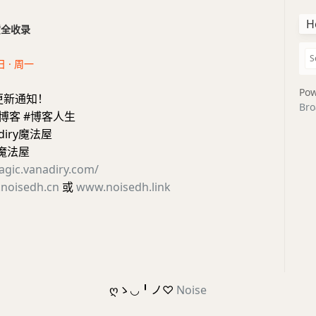
H
干货全收录
日 · 周一
Pow
更新通知！
Bro
博客 #博客人生
diry魔法屋
ry魔法屋
agic.vanadiry.com/
noisedh.cn
或
www.noisedh.link
ღゝ◡╹ノ♡
Noise