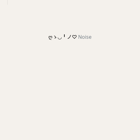
ღゝ◡╹ノ♡
Noise