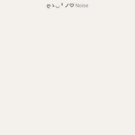
ღゝ◡╹ノ♡
Noise