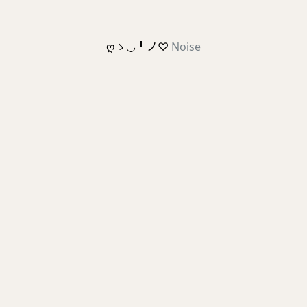
ღゝ◡╹ノ♡
Noise