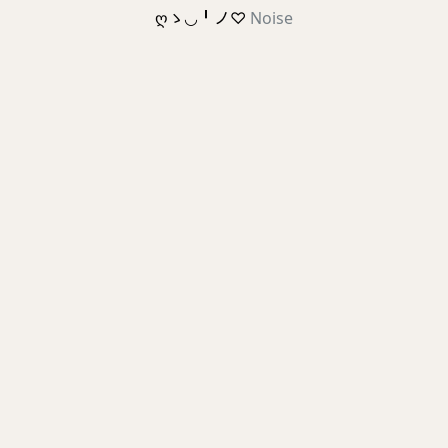
ღゝ◡╹ノ♡
Noise