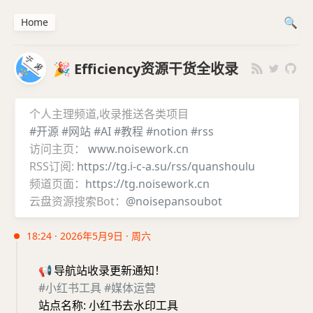
Home
🎉 Efficiency资源干货全收录
个人主理频道,收录推送各类项目
#开源
#网站
#AI
#教程
#notion
#rss
访问主页：
www.noisework.cn
RSS订阅:
https://tg.i-c-a.su/rss/quanshoulu
频道页面：
https://tg.noisework.cn
云盘资源搜索Bot：
@noisepansoubot
18:24 · 2026年5月9日 · 周六
📢
导航站收录更新通知！
#小红书工具
#媒体运营
站点名称: 小红书去水印工具