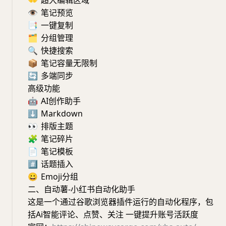
👐
超大编辑区域
👁
笔记预览
📑
一键复制
🗂
分组管理
🔍
快捷搜索
📦
笔记容量无限制
🔄
多端同步
高级功能
🤖
AI创作助手
⬇️
Markdown
👀
排版主题
🧩
笔记碎片
📄
笔记模板
#️⃣
话题插入
😀
Emoji分组
二、自动薯-小红书自动化助手
这是一个通过谷歌浏览器插件运行的自动化程序，包
括Ai智能评论、点赞、关注 一键提升账号活跃度