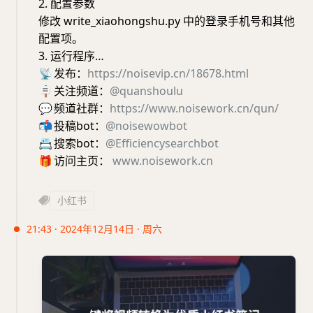
2. 配置参数
修改 write_xiaohongshu.py 中的登录手机号和其他
配置项。
3. 运行程序…
📡
发布：
https://noisevip.cn/18678.html
🪧
关注频道：
@quanshoulu
💬
频道社群：
https://www.noisework.cn/qun/
📬
投稿bot：
@noisewowbot
📇
搜索bot：
@Efficiencysearchbot
🎁
访问主页：
www.noisework.cn
小红书
21:43 · 2024年12月14日 · 周六