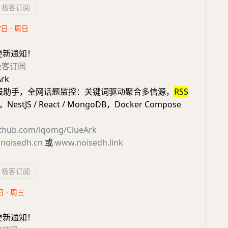
极客订阅
7日 · 周日
更新通知！
极客订阅
rk
I情报助手，全网话题监控：关键词驱动聚合多信源，
RSS
estJS / React / MongoDB，Docker Compose
github.com/lqomg/ClueArk
noisedh.cn
或
www.noisedh.link
极客订阅
日 · 周三
更新通知！