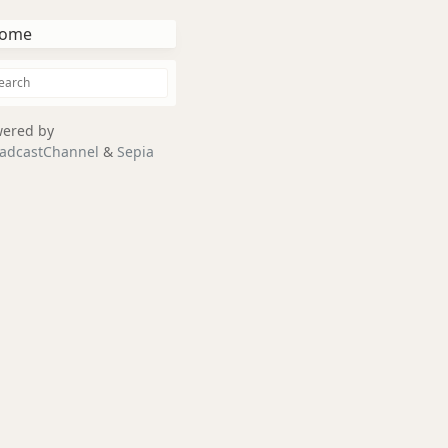
ome
ered by
adcastChannel
&
Sepia