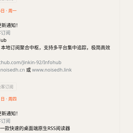
5日 · 周一
更新通知！
客订阅
Hub
Hub - 本地订阅聚合中枢，支持多平台集中追踪，极简高效
ithub.com/Jinkin-92/Infohub
noisedh.cn
或
www.noisedh.link
极客订阅
1日 · 周四
更新通知！
客订阅
pr-一款快速的桌面端原生RSS阅读器