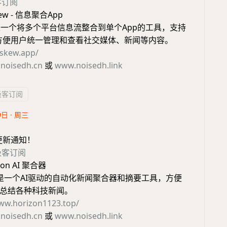
客订阅
ew - 信息聚合App
ew是一个将多个平台信息流整合到单个App的工具，支持
，方便用户统一管理和查看社交媒体、新闻等内容。
eskew.app/
noisedh.cn
或
www.noisedh.link
极客订阅
9日 · 周三
更新通知！
极客订阅
on AI 聚合器
zon 是一个AI驱动的自动化新闻聚合器和摘要工具，方便
总结各种科技新闻。
www.horizon1123.top/
noisedh.cn
或
www.noisedh.link