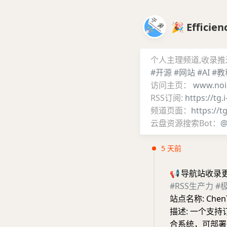
🎉 Effic
个人主理频道,收录
#开源
#网站
#AI
#教
访问主页：
www.noi
RSS订阅:
https://tg.
频道页面：
https://t
云盘资源搜索Bot：
@
5 天前
📢
导航站收录
#RSS生产力
#
站点名称: Che
描述: 一个支
合系统，可部署于