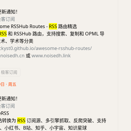
更新通知！
极客订阅
me RSSHub Routes -
RSS
路由精选
RSS
和 RSSHub 路由，支持搜索、复制和 OPML 导
、技术、学术等分类
ackyst0.github.io/awesome-rsshub-routes/
noisedh.cn
或
www.noisedh.link
极客订阅
9日 · 周五
更新通知！
极客订阅
eRSS
网站转换为
RSS
订阅源、多引擎抓取、反爬突破、支持
、小红书、B站、知乎、小宇宙、知识星球