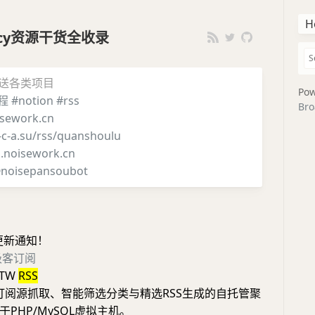
H
iency资源干货全收录
推送各类项目
Pow
程
#notion
#rss
Bro
sework.cn
i-c-a.su/rss/quanshoulu
g.noisework.cn
noisepansoubot
更新通知！
极客订阅
nTW
RSS
持订阅源抓取、智能筛选分类与精选RSS生成的自托管聚
PHP/MySQL虚拟主机。