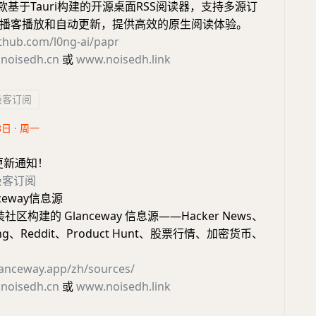
是一款基于Tauri构建的开源桌面RSS阅读器，支持多源订
播客播放和自动更新，提供高效的原生阅读体验。
ithub.com/l0ng-ai/papr
noisedh.cn
或
www.noisedh.link
极客订阅
8日 · 周一
更新通知！
极客订阅
ceway信息源
社区构建的 Glanceway 信息源——Hacker News、
nding、Reddit、Product Hunt、股票行情、加密货币、
lanceway.app/zh/sources/
noisedh.cn
或
www.noisedh.link