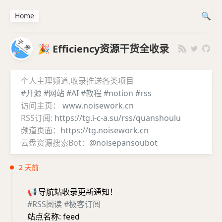
Home
🎉 Efficiency资源干货全收录
个人主理频道,收录推送各类项目
#开源
#网站
#AI
#教程
#notion
#rss
访问主页：
www.noisework.cn
RSS订阅:
https://tg.i-c-a.su/rss/quanshoulu
频道页面：
https://tg.noisework.cn
云盘资源搜索Bot：
@noisepansoubot
2 天前
📢
导航站收录更新通知！
#RSS阅读
#极客订阅
站点名称: feed