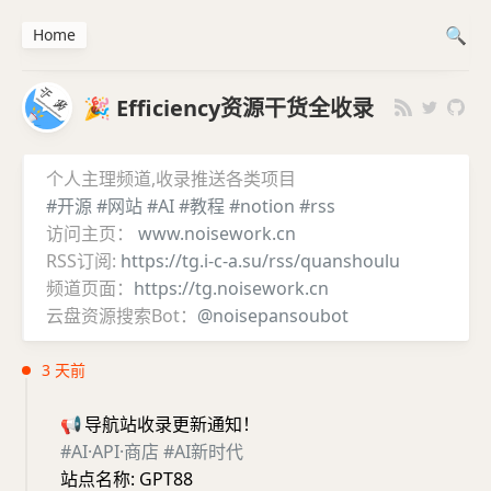
Home
🎉 Efficiency资源干货全收录
个人主理频道,收录推送各类项目
#开源
#网站
#AI
#教程
#notion
#rss
访问主页：
www.noisework.cn
RSS订阅:
https://tg.i-c-a.su/rss/quanshoulu
频道页面：
https://tg.noisework.cn
云盘资源搜索Bot：
@noisepansoubot
3 天前
📢
导航站收录更新通知！
#AI·API·商店
#AI新时代
站点名称: GPT88