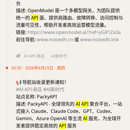
台
描述: OpenModel 是一个多模型网关，为团队提供
统一的
API
面、提供商路由、故障转移、访问控制与
流量可见性，帮助开发者高效运营模型流量。
链接:
https://www.openmodel.ai/?ref=yGR1Za3a
前往导航:
www.noisedh.cn
或
www.noisedh.link
AI·API·商店
AI新时代
20:35 · 2026年6月25日 · 周四
📢
导航站收录更新通知！
#AI·API·商店
#AI新时代
站点名称: PackyAPI
描述: PackyAPI - 全球领先的
AI
API
聚合平台，一站
式接入 Claude、Claude Code、GPT、Codex、
Gemini、Azure OpenAI 等主流
AI
服务，为全球开
发者提供稳定高效的
API
服务